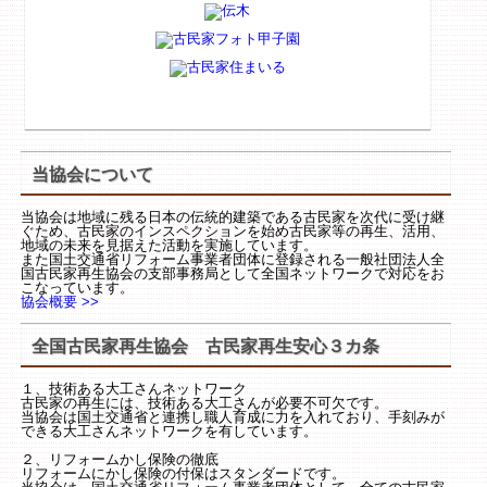
当協会について
当協会は地域に残る日本の伝統的建築である古民家を次代に受け継
ぐため、古民家のインスペクションを始め古民家等の再生、活用、
地域の未来を見据えた活動を実施しています。
また国土交通省リフォーム事業者団体に登録される一般社団法人全
国古民家再生協会の支部事務局として全国ネットワークで対応をお
こなっています。
協会概要 >>
全国古民家再生協会 古民家再生安心３カ条
１、技術ある大工さんネットワーク
古民家の再生には、技術ある大工さんが必要不可欠です。
当協会は国土交通省と連携し職人育成に力を入れており、手刻みが
できる大工さんネットワークを有しています。
２、リフォームかし保険の徹底
リフォームにかし保険の付保はスタンダードです。